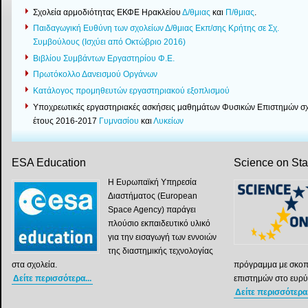
Σχολεία αρμοδιότητας ΕΚΦΕ Ηρακλείου
Δ/θμιας
και
Π/θμιας
.
Παιδαγωγική Ευθύνη των σχολείων Δ/θμιας Εκπ/σης Κρήτης σε Σχ.
Συμβούλους (Ισχύει από Οκτώβριο 2016)
Βιβλίου Συμβάντων Εργαστηρίου Φ.Ε.
Πρωτόκολλο Δανεισμού Οργάνων
Κατάλογος προμηθευτών εργαστηριακού εξοπλισμού
Yποχρεωτικές εργαστηριακές ασκήσεις μαθημάτων Φυσικών Επιστημών σχ
έτους 2016-2017
Γυμνασίου
και
Λυκείων
ESA Education
Science on St
Η Ευρωπαϊκή Υπηρεσία
Διαστήματος (European
Space Agency) παράγει
πλούσιο εκπαιδευτικό υλικό
για την εισαγωγή των εννοιών
της διαστημικής τεχνολογίας
στα σχολεία.
πρόγραμμα με σκοπ
Δείτε περισσότερα...
επιστημών στο ευρύ
Δείτε περισσότερα.