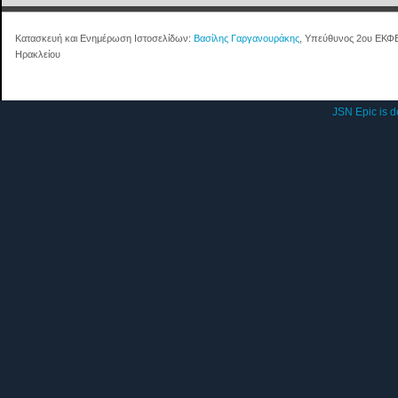
Κατασκευή και Ενημέρωση Ιστοσελίδων:
Βασίλης Γαργανουράκης
, Υπεύθυνος 2ου ΕΚΦ
Ηρακλείου
JSN Epic is 