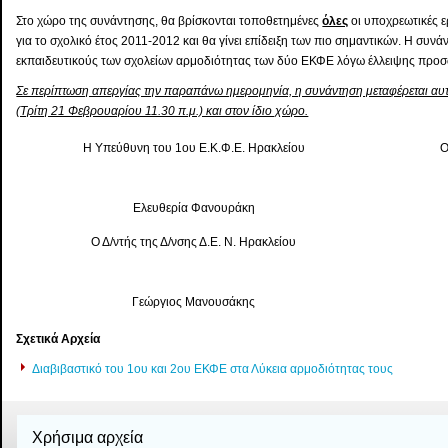
Στο χώρο της συνάντησης, θα βρίσκονται τοποθετημένες
όλες
οι υποχρεωτικές 
για το σχολικό έτος 2011-2012 και θα γίνει επίδειξη των πιο σημαντικών. Η συνά
εκπαιδευτικούς των σχολείων αρμοδιότητας των δύο ΕΚΦΕ λόγω έλλειψης προσ
Σε περίπτωση απεργίας την παραπάνω ημερομηνία, η συνάντηση μεταφέρεται αυτ
(Τρίτη 21 Φεβρουαρίου 11.30 π.μ.) και στον ίδιο χώρο.
Η Υπεύθυνη του 1ου Ε.Κ.Φ.Ε. Ηρακλείου
Ο
Ελευθερία Φανουράκη
Ο Δ/ντής της Δ/νσης Δ.Ε. Ν. Ηρακλείου
Γεώργιος Μανουσάκης
Σχετικά Αρχεία
Διαβιβαστικό του 1ου και 2ου ΕΚΦΕ στα Λύκεια αρμοδιότητας τους
Χρήσιμα αρχεία