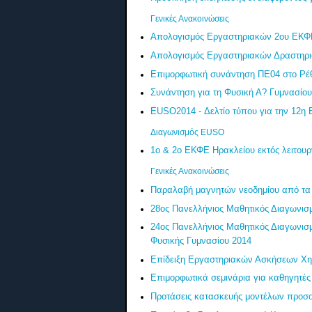
Γενικές Ανακοινώσεις
Απολογισμός Εργαστηριακών 2ου ΕΚΦΕ 
Απολογισμός Εργαστηριακών Δραστηρι
Επιμορφωτική συνάντηση ΠΕ04 στο Ρέ
Συνάντηση για τη Φυσική Α? Γυμνασίου
EUSO2014 - Δελτίο τύπου για την 12
Διαγωνισμός EUSO
1ο & 2ο ΕΚΦΕ Ηρακλείου εκτός λειτουρ
Γενικές Ανακοινώσεις
Παραλαβή μαγνητών νεοδημίου από τα
28ος Πανελλήνιος Μαθητικός Διαγωνισ
24ος Πανελλήνιος Μαθητικός Διαγωνισμ
Φυσικής Γυμνασίου 2014
Επίδειξη Εργαστηριακών Ασκήσεων Χημ
Επιμορφωτικά σεμινάρια για καθηγητέ
Προτάσεις κατασκευής μοντέλων προσο