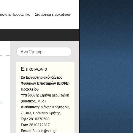
νωνία & Προσωπικό
Στατιστικά επισκέψεων
Αναζήτηση...
Επικοινωνία
2ο Εργαστηριακό Κέντρο
Φυσικών Επιστημών (ΕΚΦΕ)
Ηρακλείου
Υπεύθυνη:
Ειρήνη Δερμιτζάκη
(Φυσικός, MSc)
υ
Διεύθυνση:
Μάχης Κρήτης 52,
71303, Ηράκλειο Κρήτης
Τηλ:
2810370508
Fax:
2810372817
Email:
2oekfe@sch.gr