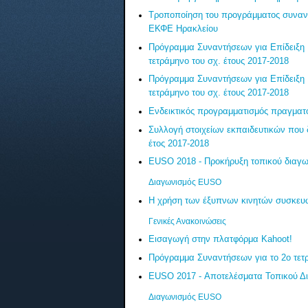
Τροποποίηση του προγράμματος συναντ
ΕΚΦΕ Ηρακλείου
Πρόγραμμα Συναντήσεων για Επίδειξη 
τετράμηνο του σχ. έτους 2017-2018
Πρόγραμμα Συναντήσεων για Επίδειξη 
τετράμηνο του σχ. έτους 2017-2018
Ενδεικτικός προγραμματισμός πραγματ
Συλλογή στοιχείων εκπαιδευτικών που
έτος 2017-2018
EUSO 2018 - Προκήρυξη τοπικού διαγων
Διαγωνισμός EUSO
Η χρήση των έξυπνων κινητών συσκευ
Γενικές Ανακοινώσεις
Εισαγωγή στην πλατφόρμα Kahoot!
Πρόγραμμα Συναντήσεων για το 2ο τετρ
EUSO 2017 - Αποτελέσματα Τοπικού Δ
Διαγωνισμός EUSO