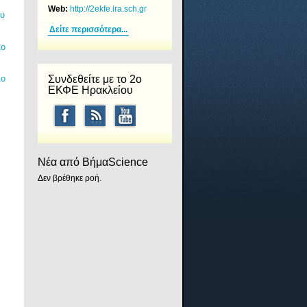
Web:
http://2ekfe.ira.sch.gr
ου
Δείτε περισσότερα...
2ο
Συνδεθείτε με το 2ο
1ο
ΕΚΦΕ Ηρακλείου
Νέα από ΒήμαScience
Δεν βρέθηκε ροή.