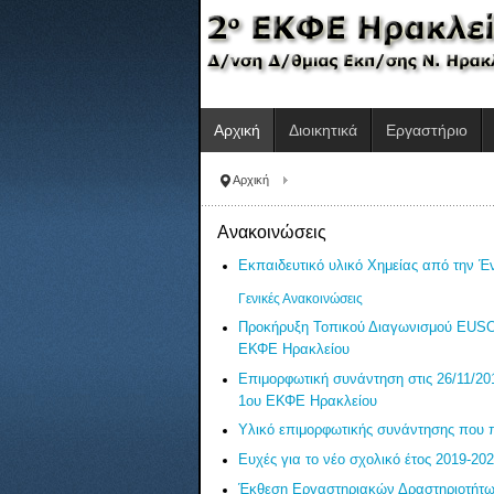
Αρχική
Διοικητικά
Εργαστήριο
Αρχική
Ανακοινώσεις
Εκπαιδευτικό υλικό Χημείας από την
Γενικές Ανακοινώσεις
Προκήρυξη Τοπικού Διαγωνισμού EUSO 2
ΕΚΦΕ Ηρακλείου
Επιμορφωτική συνάντηση στις 26/11/20
1ου ΕΚΦΕ Ηρακλείου
Υλικό επιμορφωτικής συνάντησης που π
Ευχές για το νέο σχολικό έτος 2019-20
Έκθεση Εργαστηριακών Δραστηριοτήτων