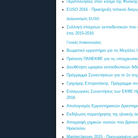
Περιπλανήσεις στον κόσμο της Φυσικής
EUSO 2016 - Προκήρυξη τοπικού διαγω
Διαγωνισμός EUSO
Συλλογή στοιχείων εκπαιδευτικών που
έτος 2015-2016
Γενικές Ανακοινώσεις
Βιωματικό εργαστήριο για τις Μεγάλες 
Πρόταση ΠΑΝΕΚΦΕ για τις υποχρεωτικέ
Διευθέτηση ωραρίου εκπαιδευτικών διδ
Πρόγραμμα Συναντήσεων για το 1ο τετρ
Γρηγόρης Επιτροπάκης: Πρόγραμμα συ
Εισαγωγικές Συναντήσεις των ΕΚΦΕ Ηρα
2016
Απολογισμός Εργαστηριακών Δραστηρι
Εκδήλωση παρατήρησης της ηλιακής έκλ
Απογραφή χημικών ουσιών που βρίσκο
Ηρακλείου
Masterclasses 2015 - Προχωρημένα μα