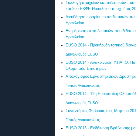
Συλλογή στοιχείων εκπαιδευτικών που
και 2ου ΕΚΦΕ Ηρακλείου το σχ. έτος 2
Διευθέτηση ωραρίου εκπαιδευτικών που
Ηρακλείου
Ενημέρωση εκπαιδευτικών που διδάσκο
Ηρακλείου.
EUSO 2014 - Προκήρυξη τοπικού διαγω
Διαγωνισμός EUSO
EUSO 2014 - Ανακοίνωση Υ.ΠΑΙ.Θ. Παν
Ολυμπιάδα Επιστημών
Απολογισμός Εργαστηριακών Δραστηρι
Γενικές Ανακοινώσεις
EUSO 2014 - 12η Ευρωπαϊκή Ολυμπιάδα
Διαγωνισμός EUSO
Συναντήσεις Φεβρουαρίου, Μαρτίου 20
Γενικές Ανακοινώσεις
EUSO 2013 - Εκδήλωση Βράβευσης μαθ