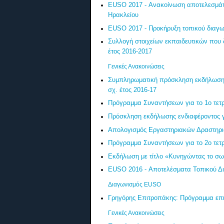
EUSO 2017 - Ανακοίνωση αποτελεσμάτω
Ηρακλείου
EUSO 2017 - Προκήρυξη τοπικού διαγω
Συλλογή στοιχείων εκπαιδευτικών που
έτος 2016-2017
Γενικές Ανακοινώσεις
Συμπληρωματική πρόσκληση εκδήλωσης
σχ. έτος 2016-17
Πρόγραμμα Συναντήσεων για το 1ο τετρ
Πρόσκληση εκδήλωσης ενδιαφέροντος γ
Απολογισμός Εργαστηριακών Δραστηρι
Πρόγραμμα Συναντήσεων για το 2ο τετρ
Εκδήλωση με τίτλο «Κυνηγώντας το σω
EUSO 2016 - Αποτελέσματα Τοπικού Δ
Διαγωνισμός EUSO
Γρηγόρης Επιτροπάκης: Πρόγραμμα επ
Γενικές Ανακοινώσεις