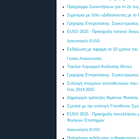
Πρόγραμμα Συναντήσεων για το 2ο τετρ
Σεμινάρια με τίτλο «Διδάσκοντας με το 
Γρηγόρης Επιτροπάκης: Συγκεντρώσεις
EUSO 2015 - Προκήρυξη τοπικού διαγω
Διαγωνισμός EUSO
Εκδήλωση με αφορμή τα 10 χρόνια το
Γενικές Ανακοινώσεις
Tracker Λογισμικό Ανάλυσης Βίντεο
Γρηγόρης Επιτροπάκης: Συγκεντρώσεις
Συλλογή στοιχείων εκπαιδευτικών που
έτος 2014-2015
Δημιουργία τράπεζας θεμάτων Φυσικής
Σχετικά με την επιλογή Υπευθύνου Σχο
EUSO 2015 - Προκήρυξη πανελλήνιου μ
Φυσικών Επιστημών
Διαγωνισμός EUSO
Πρόσκληση εκδήλωσης ενδιαφέροντος