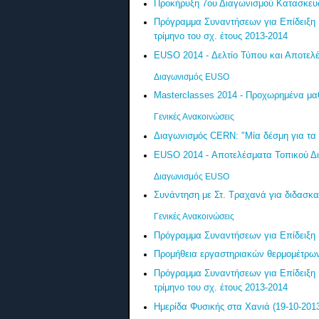
Προκήρυξη 7ου Διαγωνισμού Κατασκε
Πρόγραμμα Συναντήσεων για Επίδειξη 
τρίμηνο του σχ. έτους 2013-2014
EUSO 2014 - Δελτίο Τύπου και Αποτελ
Διαγωνισμός EUSO
Masterclasses 2014 - Προχωρημένα μα
Γενικές Ανακοινώσεις
Διαγωνισμός CERN: "Mία δέσμη για τα 
EUSO 2014 - Αποτελέσματα Τοπικού Δ
Διαγωνισμός EUSO
Συνάντηση με Στ. Τραχανά για διδασκαλ
Γενικές Ανακοινώσεις
Πρόγραμμα Συναντήσεων για Επίδειξη 
Προμήθεια εργαστηριακών θερμομέτρω
Πρόγραμμα Συναντήσεων για Επίδειξη 
τρίμηνο του σχ. έτους 2013-2014
Ημερίδα Φυσικής στα Χανιά (19-10-201