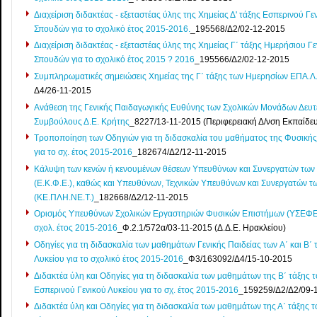
Διαχείριση διδακτέας - εξεταστέας ύλης της Χημείας Δ' τάξης Εσπερινού
Σπουδών για το σχολικό έτος 2015-2016.
_195568/Δ2/02-12-2015
Διαχείριση διδακτέας - εξεταστέας ύλης της Χημείας Γ΄ τάξης Ημερήσιου
Σπουδών για το σχολικό έτος 2015 ? 2016
_195566/Δ2/02-12-2015
Συμπληρωματικές σημειώσεις Χημείας της Γ΄ τάξης των Ημερησίων ΕΠΑ.Λ.
Δ4/26-11-2015
Ανάθεση της Γενικής Παιδαγωγικής Ευθύνης των Σχολικών Μονάδων Δευτ
Συμβούλους Δ.Ε. Κρήτης
_8227/13-11-2015 (Περιφερειακή Δ/νση Εκπαίδε
Τροποποίηση των Οδηγιών για τη διδασκαλία του μαθήματος της Φυσικής
για το σχ. έτος 2015-2016
_182674/Δ2/12-11-2015
Κάλυψη των κενών ή κενουμένων θέσεων Υπευθύνων και Συνεργατών τω
(Ε.Κ.Φ.Ε.), καθώς και Υπευθύνων, Τεχνικών Υπευθύνων και Συνεργατών 
(ΚΕ.ΠΛΗ.ΝΕ.Τ.)
_182668/Δ2/12-11-2015
Ορισμός Υπευθύνων Σχολικών Εργαστηριών Φυσικών Επιστήμων (ΥΣΕΦΕ) 
σχολ. έτος 2015-2016
_Φ.2.1/572α/03-11-2015 (Δ.Δ.Ε. Ηρακλείου)
Οδηγίες για τη διδασκαλία των μαθημάτων Γενικής Παιδείας των A΄ και Β
Λυκείου για το σχολικό έτος 2015-2016
_Φ3/163092/Δ4/15-10-2015
Διδακτέα ύλη και Οδηγίες για τη διδασκαλία των μαθημάτων της Β΄ τάξης τ
Εσπερινού Γενικού Λυκείου για το σχ. έτος 2015-2016
_159259/Δ2/Δ2/09-
Διδακτέα ύλη και Οδηγίες για τη διδασκαλία των μαθημάτων της Α΄ τάξης τ