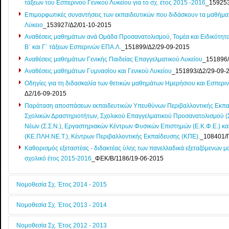
τάξεων του Εσπερινού Γενικού Λυκείου για το σχ. έτος 2015 -2016
_159253
Επιμορφωτικές συναντήσεις των εκπαιδευτικών που διδάσκουν τα μαθήμα
Λύκειο
_153927/Δ2/01-10-2015
Αναθέσεις μαθημάτων ανά Ομάδα Προσανατολισμού, Τομέα και Ειδικότητα τ
Β΄ και Γ΄ τάξεων Εσπερινών ΕΠΑ.Λ.
_151899/Δ2/29-09-2015
Αναθέσεις μαθημάτων Γενικής Παιδείας Επαγγελματικού Λυκείου
_151896/
Αναθέσεις μαθημάτων Γυμνασίου και Γενικού Λυκείου
_151893/Δ2/29-09-
Οδηγίες για τη διδασκαλία των θετικών μαθημάτων Ημερήσιου και Εσπεριν
Δ2/16-09-2015
Παράταση αποσπάσεων εκπαιδευτικών Υπευθύνων Περιβαλλοντικής Εκπαίδ
Σχολικών Δραστηριοτήτων, Σχολικού Επαγγελματικού Προσανατολισμού (Σ
Νέων (Σ.Σ.Ν.), Εργαστηριακών Κέντρων Φυσικών Επιστημών (Ε.Κ.Φ.Ε.) κ
(ΚΕ.ΠΛΗ.ΝΕ.Τ.), Κέντρων Περιβαλλοντικής Εκπαίδευσης (ΚΠΕ).
_108401/
Καθορισμός εξεταστέας - διδακτέας ύλης των πανελλαδικά εξεταζόμενων μα
σχολικό έτος 2015-2016
_ΦΕΚ/Β/1186/19-06-2015
Νομοθεσία Σχ. Έτος 2014 - 2015
Νομοθεσία Σχ. Έτος 2013 - 2014
Ορισμός Υπευθύνων Σχολικών Εργαστηριών Φυσικών Επιστήμων (ΥΣΕΦΕ) 
σχολ. έτος 2014-15
_Φ.2.1/572α/16-01-2015 (Δ.Δ.Ε. Ηρακλείου)
Νομοθεσία Σχ. Έτος 2012 - 2013