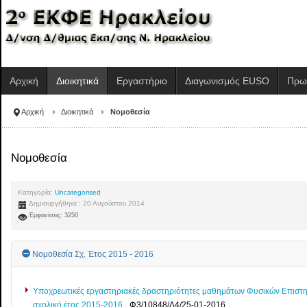
Αρχική
Διοικητικά
Εργαστήριο
Διαγωνισμός EUSO
Πρω
Αρχική
Διοικητικά
Νομοθεσία
Νομοθεσία
Κατηγορία:
Uncategorised
Δημιουργήθηκε : 20 Αυγούστου 2014
Εμφανίσεις: 3250
Νομοθεσία Σχ. Έτος 2015 - 2016
Υποχρεωτικές εργαστηριακές δραστηριότητες μαθημάτων Φυσικών Επιστημώ
σχολικό έτος 2015-2016.
_Φ3/10848/Δ4/25-01-2016