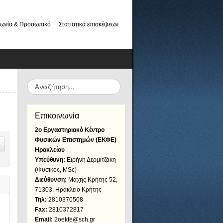
νωνία & Προσωπικό
Στατιστικά επισκέψεων
Αναζήτηση...
Επικοινωνία
2ο Εργαστηριακό Κέντρο
Φυσικών Επιστημών (ΕΚΦΕ)
Ηρακλείου
Υπεύθυνη:
Ειρήνη Δερμιτζάκη
(Φυσικός, MSc)
Διεύθυνση:
Μάχης Κρήτης 52,
71303, Ηράκλειο Κρήτης
Τηλ:
2810370508
Fax:
2810372817
Email:
2oekfe@sch.gr