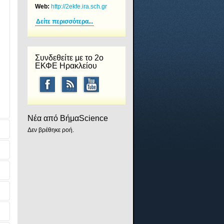
Web:
http://2ekfe.ira.sch.gr
Δείτε περισσότερα...
Συνδεθείτε με το 2ο
ΕΚΦΕ Ηρακλείου
Νέα από ΒήμαScience
Δεν βρέθηκε ροή.