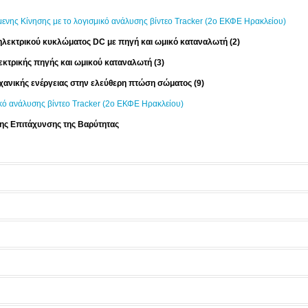
νης Κίνησης με το λογισμικό ανάλυσης βίντεο Tracker (2ο ΕΚΦΕ Ηρακλείου)
ηλεκτρικού κυκλώματος DC με πηγή και ωμικό καταναλωτή (2)
εκτρικής πηγής και ωμικού καταναλωτή (3)
ηχανικής ενέργειας στην ελεύθερη πτώση σώματος (9)
κό ανάλυσης βίντεο Tracker (2ο ΕΚΦΕ Ηρακλείου)
ης Επιτάχυνσης της Βαρύτητας
ολής
 γραμμικών φασμάτων (1)
 ΧΑΛΑΝΔΡΙΟΥ
ωση - Multilog (2)
 Ρ/Ν 1460 - ΕΚΦΕ ΣΕΡΡΩΝ
ιού και Πεχαμέτρου
 καρβοξυλικών οξέων (3)
ης βίντεο tracker - ΕΚΦΕ ΚΕΡΚΥΡΑΣ