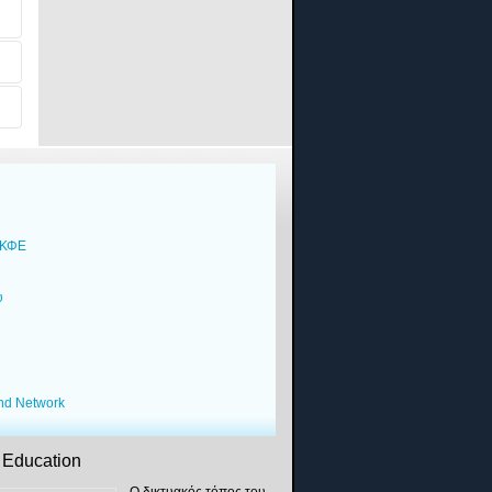
α
ΕΚΦΕ
υ
υ
und Network
Education
Ο δικτυακός τόπος του