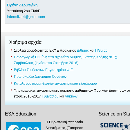
Ειρήνη Δερμιτζάκη
Υπεύθυνη 2ου ΕΚΦΕ
irdermitzaki@gmail.com
Χρήσιμα αρχεία
Σχολεία αρμοδιότητας ΕΚΦΕ Ηρακλείου
Δ/θμιας
και
Π/θμιας
.
Παιδαγωγική Ευθύνη των σχολείων Δ/θμιας Εκπ/σης Κρήτης σε Σχ.
Συμβούλους (Ισχύει από Οκτώβριο 2016)
Βιβλίου Συμβάντων Εργαστηρίου Φ.Ε.
Πρωτόκολλο Δανεισμού Οργάνων
Κατάλογος προμηθευτών εργαστηριακού εξοπλισμού
Yποχρεωτικές εργαστηριακές ασκήσεις μαθημάτων Φυσικών Επιστημών σχ
έτους 2016-2017
Γυμνασίου
και
Λυκείων
ESA Education
Science on St
Η Ευρωπαϊκή Υπηρεσία
Διαστήματος (European