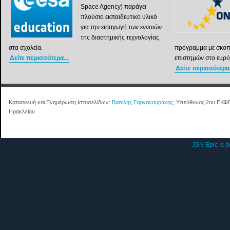
Space Agency) παράγει
πλούσιο εκπαιδευτικό υλικό
για την εισαγωγή των εννοιών
της διαστημικής τεχνολογίας
στα σχολεία.
πρόγραμμα με σκοπ
Δείτε περισσότερα...
επιστημών στο ευρύ
Δείτε περισσότερα.
Κατασκευή και Ενημέρωση Ιστοσελίδων:
Βασίλης Γαργανουράκης
, Υπεύθυνος 2ου ΕΚΦ
Ηρακλείου
JSN Epic is 