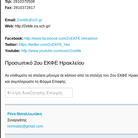
Τηλ:
2810370508
Fax:
2810372817
Email:
2oekfe@sch.gr
Web:
http://2ekfe.ira.sch.gr/
Facebook:
http://www.facebook.com/2oEKFE.Heraklion
Twitter:
https://twitter.com/2oEKFE_Her
Youtube:
http://www.youtube.com/user/2oekfe
Προσωπικό 2ου ΕΚΦΕ Ηρακλείου
Αν επιθυμείτε να στείλετε μήνυμα σε κάποιο από τα στελέχη του 2ου ΕΚΦΕ Ηρα
και συμπληρώστε τη Φόρμα Επαφής.
COM_CONTACT_0_FILTER_LABEL
Αδημοσίευτο
Ρένα Ματαλλιωτάκη
Συνεργάτης
renmatal@gmail.com