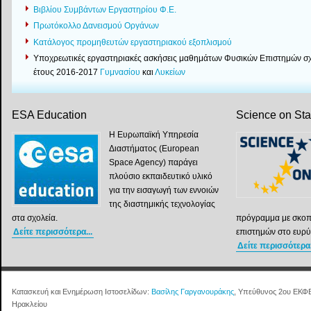
Βιβλίου Συμβάντων Εργαστηρίου Φ.Ε.
Πρωτόκολλο Δανεισμού Οργάνων
Κατάλογος προμηθευτών εργαστηριακού εξοπλισμού
Yποχρεωτικές εργαστηριακές ασκήσεις μαθημάτων Φυσικών Επιστημών σχ
έτους 2016-2017
Γυμνασίου
και
Λυκείων
ESA Education
Science on St
Η Ευρωπαϊκή Υπηρεσία
Διαστήματος (European
Space Agency) παράγει
πλούσιο εκπαιδευτικό υλικό
για την εισαγωγή των εννοιών
της διαστημικής τεχνολογίας
στα σχολεία.
πρόγραμμα με σκοπ
Δείτε περισσότερα...
επιστημών στο ευρύ
Δείτε περισσότερα.
Κατασκευή και Ενημέρωση Ιστοσελίδων:
Βασίλης Γαργανουράκης
, Υπεύθυνος 2ου ΕΚΦ
Ηρακλείου