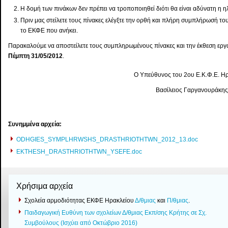
Η δομή των πινάκων δεν πρέπει να τροποποιηθεί διότι θα είναι αδύνατη η η
Πριν μας στείλετε τους πίνακες ελέγξτε την ορθή και πλήρη συμπλήρωσή τ
το ΕΚΦΕ που ανήκει.
Παρακαλούμε να αποστείλετε τους συμπληρωμένους πίνακες και την έκθεση ερ
Πέμπτη 31/05/2012
.
Ο Υπεύθυνος του 2ου Ε.Κ.Φ.Ε. Η
Βασίλειος Γαργανουράκης
Συνημμένα αρχεία:
ODHGIES_SYMPLHRWSHS_DRASTHRIOTHTWN_2012_13.doc
EKTHESH_DRASTHRIOTHTWN_YSEFE.doc
Χρήσιμα αρχεία
Σχολεία αρμοδιότητας ΕΚΦΕ Ηρακλείου
Δ/θμιας
και
Π/θμιας
.
Παιδαγωγική Ευθύνη των σχολείων Δ/θμιας Εκπ/σης Κρήτης σε Σχ.
Συμβούλους (Ισχύει από Οκτώβριο 2016)