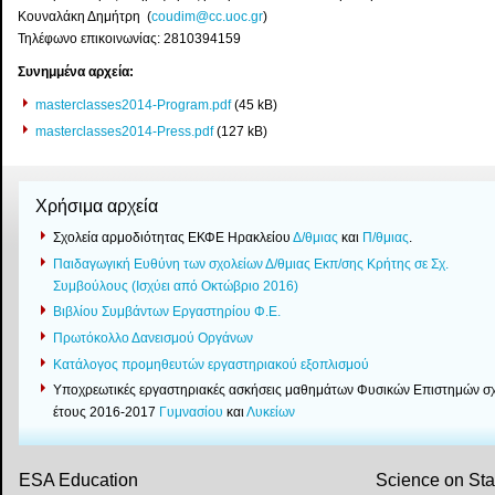
Κουναλάκη Δημήτρη (
coudim@cc.uoc.gr
)
Τηλέφωνο επικοινωνίας: 2810394159
Συνημμένα αρχεία:
masterclasses2014-Program.pdf
(45 kB)
masterclasses2014-Press.pdf
(127 kB)
Χρήσιμα αρχεία
Σχολεία αρμοδιότητας ΕΚΦΕ Ηρακλείου
Δ/θμιας
και
Π/θμιας
.
Παιδαγωγική Ευθύνη των σχολείων Δ/θμιας Εκπ/σης Κρήτης σε Σχ.
Συμβούλους (Ισχύει από Οκτώβριο 2016)
Βιβλίου Συμβάντων Εργαστηρίου Φ.Ε.
Πρωτόκολλο Δανεισμού Οργάνων
Κατάλογος προμηθευτών εργαστηριακού εξοπλισμού
Yποχρεωτικές εργαστηριακές ασκήσεις μαθημάτων Φυσικών Επιστημών σχ
έτους 2016-2017
Γυμνασίου
και
Λυκείων
ESA Education
Science on St