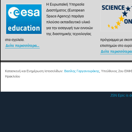
Η Ευρωπαϊκή Υπηρεσία
Διαστήματος (European
Space Agency) παράγει
πλούσιο εκπαιδευτικό υλικό
για την εισαγωγή των εννοιών
της διαστημικής τεχνολογίας
στα σχολεία.
πρόγραμμα με σκοπ
Δείτε περισσότερα...
επιστημών στο ευρύ
Δείτε περισσότερα.
Κατασκευή και Ενημέρωση Ιστοσελίδων:
Βασίλης Γαργανουράκης
, Υπεύθυνος 2ου ΕΚΦ
Ηρακλείου
JSN Epic is 