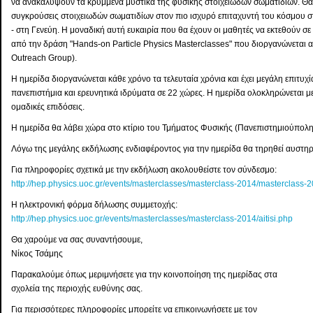
να ανακαλύψουν τα κρυμμένα μυστικά της φυσικής στοιχειωδών σωματιδίων. Θα
συγκρούσεις στοιχειωδών σωματιδίων στον πιο ισχυρό επιταχυντή του κόσμου
- στη Γενεύη. Η μοναδική αυτή ευκαιρία που θα έχουν οι μαθητές να εκτεθούν 
από την δράση "Hands-on Particle Physics Masterclasses" που διοργανώνεται
Outreach Group).
Η ημερίδα διοργανώνεται κάθε χρόνο τα τελευταία χρόνια και έχει μεγάλη επιτυ
πανεπιστήμια και ερευνητικά ιδρύματα σε 22 χώρες. Η ημερίδα ολοκληρώνεται μ
ομαδικές επιδόσεις.
Η ημερίδα θα λάβει χώρα στο κτίριο του Τμήματος Φυσικής (Πανεπιστημιούπολ
Λόγω της μεγάλης εκδήλωσης ενδιαφέροντος για την ημερίδα θα τηρηθεί αυστηρ
Για πληροφορίες σχετικά με την εκδήλωση ακολουθείστε τον σύνδεσμο:
http://hep.physics.uoc.gr/events/masterclasses/masterclass-2014/masterclass-
Η ηλεκτρονική φόρμα δήλωσης συμμετοχής:
http://hep.physics.uoc.gr/events/masterclasses/masterclass-2014/aitisi.php
Θα χαρούμε να σας συναντήσουμε,
Νίκος Τσάμης
Παρακαλούμε όπως μεριμνήσετε για την κοινοποίηση της ημερίδας στα
σχολεία της περιοχής ευθύνης σας.
Για περισσότερες πληροφορίες μπορείτε να επικοινωνήσετε με τον