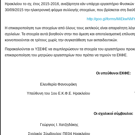
Ηρακλείου το σχ. έτος 2015-2016, ανεξάρτητα εάν υπάρχει εργαστήριο Φυσικώ
30/09/2015 την ηλεκτρονική φόρμα συλλογής στοιχείων, που βρίσκεται στη διεύ
http
://
goo
.
gl
/
forms
/
MiEkwNM
Η επικαιροποίηση των στοιχείων από όλους τους εκπ/κούς είναι απαραίτητη λόγ
σχολείων. Τα στοιχεία αυτά βοηθούν στην πιο άμεση και αποτελεσματική επίλυσ
κοινοποιούνται σε τρίτους χωρίς την συγκατάθεση των εκπαιδευτικών.
Παρακαλούνται οι ΥΣΕΦΕ να συμπληρώσουν τα στοιχεία του εργαστήριου προκει
επικαιροποίηση του μητρώου εργαστηρίων που πρέπει να τηρούν τα ΕΚΦΕ.
Οι υπεύθυνοι ΕΚΦΕ:
Ελευθερία Φανουράκη
Υπεύθυνη του 1ου Ε.Κ.Φ.Ε. Ηρακλείου
Οι σχολικοί σύμβουλοι:
Γεώργιος Ι. Χατζηδάκης
Σχολικός Σύμβουλος ΠΕ04 Ηρακλείου