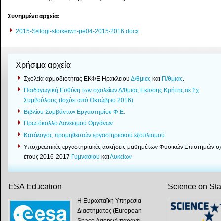
Συνημμένα αρχεία:
2015-Syllogi-stoixeiwn-pe04-2015-2016.docx
Χρήσιμα αρχεία
Σχολεία αρμοδιότητας ΕΚΦΕ Ηρακλείου
Δ/θμιας
και
Π/θμιας
.
Παιδαγωγική Ευθύνη των σχολείων Δ/θμιας Εκπ/σης Κρήτης σε Σχ.
Συμβούλους (Ισχύει από Οκτώβριο 2016)
Βιβλίου Συμβάντων Εργαστηρίου Φ.Ε.
Πρωτόκολλο Δανεισμού Οργάνων
Κατάλογος προμηθευτών εργαστηριακού εξοπλισμού
Yποχρεωτικές εργαστηριακές ασκήσεις μαθημάτων Φυσικών Επιστημών σχ
έτους 2016-2017
Γυμνασίου
και
Λυκείων
ESA Education
Science on St
Η Ευρωπαϊκή Υπηρεσία
Διαστήματος (European
Space Agency) παράγει