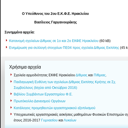
Ο Υπεύθυνος του 2ου Ε.Κ.Φ.Ε. Ηρακλείου
Βασίλειος Γαργανουράκης
Συνημμένα αρχεία:
Κατανομή σχολείων Δ/θμιας σε 1ο και 2ο ΕΚΦΕ Ηρακλείου
(60 kB)
Ενημέρωση για συλλογή στοιχείων ΠΕ04 προς σχολεία Δ/θμιας Εκπ/σης
(45 k
Χρήσιμα αρχεία
Σχολεία αρμοδιότητας ΕΚΦΕ Ηρακλείου
Δ/θμιας
και
Π/θμιας
.
Παιδαγωγική Ευθύνη των σχολείων Δ/θμιας Εκπ/σης Κρήτης σε Σχ.
Συμβούλους (Ισχύει από Οκτώβριο 2016)
Βιβλίου Συμβάντων Εργαστηρίου Φ.Ε.
Πρωτόκολλο Δανεισμού Οργάνων
Κατάλογος προμηθευτών εργαστηριακού εξοπλισμού
Yποχρεωτικές εργαστηριακές ασκήσεις μαθημάτων Φυσικών Επιστημών σχ
έτους 2016-2017
Γυμνασίου
και
Λυκείων