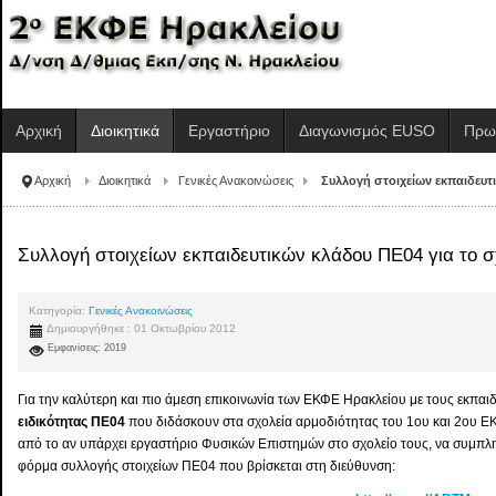
Αρχική
Διοικητικά
Εργαστήριο
Διαγωνισμός EUSO
Πρω
Αρχική
Διοικητικά
Γενικές Ανακοινώσεις
Συλλογή στοιχείων εκπαιδευτι
Συλλογή στοιχείων εκπαιδευτικών κλάδου ΠΕ04 για το σ
Κατηγορία:
Γενικές Ανακοινώσεις
Δημιουργήθηκε : 01 Οκτωβρίου 2012
Εμφανίσεις: 2019
Για την καλύτερη και πιο άμεση επικοινωνία των ΕΚΦΕ Ηρακλείου με τους εκπα
ειδικότητας ΠΕ04
που διδάσκουν στα σχολεία αρμοδιότητας του 1ου και 2ου ΕΚ
από το αν υπάρχει εργαστήριο Φυσικών Επιστημών στο σχολείο τους, να συμ
φόρμα συλλογής στοιχείων ΠΕ04 που βρίσκεται στη διεύθυνση: