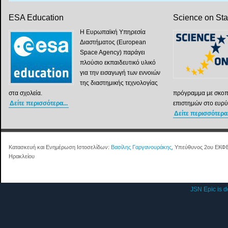
ESA Education
Science on St
Η Ευρωπαϊκή Υπηρεσία
Διαστήματος (European
Space Agency) παράγει
πλούσιο εκπαιδευτικό υλικό
για την εισαγωγή των εννοιών
της διαστημικής τεχνολογίας
στα σχολεία.
πρόγραμμα με σκοπ
Δείτε περισσότερα...
επιστημών στο ευρύ
Δείτε περισσότερα.
Κατασκευή και Ενημέρωση Ιστοσελίδων:
Βασίλης Γαργανουράκης
, Υπεύθυνος 2ου ΕΚΦ
Ηρακλείου
JSN Epic is 