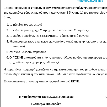
http://goo.gl/ABTMy
Επίσης καλούνται οι
Υπεύθυνοι των Σχολικών Εργαστηρίων Φυσικών Επιστ
της παραπάνω φόρμας μια σύντομη περιγραφή (4-5 γραμμές) του εργαστηρίου Φ
όπως:
το μέγεθος (σε τετ. μέτρα)
τον εξοπλισμό (π.χ. έχει 2 νεροχύτες, 3 ντουλάπια, 2 πάγκους)
το πλήθος οργάνων (π.χ. έχει ελάχιστα, μέτρια, αρκετά όργανα)
ιδιαιτερότητες (π.χ. είναι κοινό για γυμνάσιο και λύκειο ή χρησιμοποιείται
Επιστημών)
ότι άλλο θεωρούν σημαντικό.
Οι ΥΣΕΦΕ υποχρεούνται επίσης να αποστέλλουν εκ νέου την περιγραφή το
(π.χ. αλλαγή ή διαχωρισμός αίθουσας).
Η παραπάνω περιγραφή χρειάζεται για την επικαιροποίηση του μητρώου εργασ
ακολουθήσει επίσκεψη των υπευθύνων ΕΚΦΕ σε όλα τα σχολεία του νομού για 
Επισυνάπτεται η απόφαση κατανομής σχολείων ανά ΕΚΦΕ.
Η Υπεύθυνη του 1ου Ε.Κ.Φ.Ε. Ηρακλείου
Ο
Ελευθερία Φανουράκη