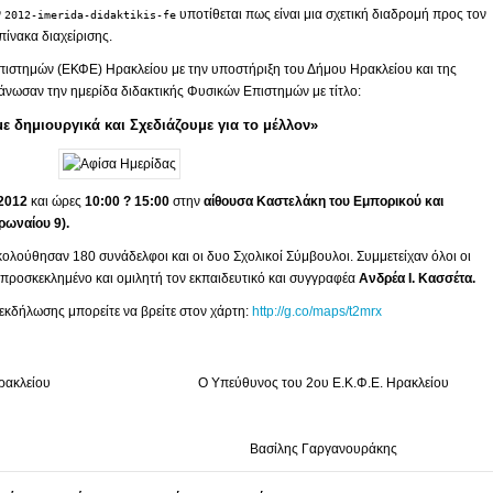
ν
υποτίθεται πως είναι μια σχετική διαδρομή προς τον
2012-imerida-didaktikis-fe
πίνακα διαχείρισης.
πιστημών (ΕΚΦΕ) Ηρακλείου με την υποστήριξη του Δήμου Ηρακλείου και της
ωσαν την ημερίδα διδακτικής Φυσικών Επιστημών με τίτλο:
ε δημιουργικά και Σχεδιάζουμε για το μέλλον»
 2012
και ώρες
10:00 ? 15:00
στην
αίθουσα Καστελάκη του Εμπορικού και
ρωναίου 9).
κολούθησαν 180 συνάδελφοι και οι δυο Σχολικοί Σύμβουλοι. Συμμετείχαν όλοι οι
προσκεκλημένο και ομιλητή τον εκπαιδευτικό και συγγραφέα
Ανδρέα Ι. Κασσέτα.
 εκδήλωσης μπορείτε να βρείτε στον χάρτη:
http://g.co/maps/t2mrx
ρακλείου
Ο Υπεύθυνος του 2ου Ε.Κ.Φ.Ε. Ηρακλείου
Βασίλης Γαργανουράκης