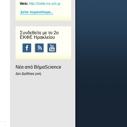
Web:
http://2ekfe.ira.sch.gr
Δείτε περισσότερα...
Συνδεθείτε με το 2ο
ΕΚΦΕ Ηρακλείου
Νέα από ΒήμαScience
Δεν βρέθηκε ροή.