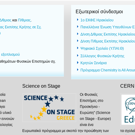
Εξωτερικοί σύνδεσμοι
Δ/θμιας
και
Π/θμιας
.
1ο ΕΚΦΕ Ηρακλείου
ας Εκπ/σης Κρήτης σε Σχ.
Πανελλήνια Ένωση Υπευθύνων 
)
Δ/νση Δ/θμιας Εκπ/σης Ηρακλείο
Δ/νση Π/θμιας Εκπ/σης Ηρακλείο
Ψηφιακό Σχολείο (Υ.ΠΑΙ.Θ)
 εξοπλισμού
Σύλλογος Φυσικών Κρήτης
μαθημάτων Φυσικών Επιστημών σχ.
Κρητών Σενάρια
Πρόγραμμα Chemistry is All Aro
Science on Stage
CERN 
σία
Οι Φυσικές
pean
Επιστήμες στο
γει
Προσκήνιο -
ό υλικό
Ευρώπη" (Science
ν εννοιών
on Stage - Europe)
νολογίας
είναι ένα
Ευρωπαϊκό πρόγραμμα με σκοπό την προώθηση των
τα σχολεί