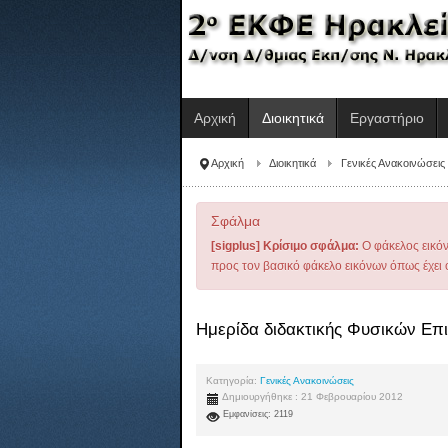
Αρχική
Διοικητικά
Εργαστήριο
Αρχική
Διοικητικά
Γενικές Ανακοινώσεις
Σφάλμα
[sigplus] Κρίσιμο σφάλμα:
Ο φάκελος εικ
προς τον βασικό φάκελο εικόνων όπως έχει ο
Ημερίδα διδακτικής Φυσικών Επ
Κατηγορία:
Γενικές Ανακοινώσεις
Δημιουργήθηκε : 21 Φεβρουαρίου 2012
Εμφανίσεις: 2119