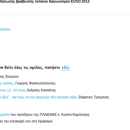
δήλωσης βράβευσης τοπικού διαγωνισμού EUSO 2012
ακλείου
να δείτε όλες τις ομιλίες, πατήστε
εδώ
.
ρης Σταυρού
ης κρίσης
, Γιώργος Φασουλόπουλος
ους 12 -18 ετών
, Ανδρέας Κασσέτας
 έξω"... και πως να τον φερουμε στη σχολική τάξη
, Στέφανος Τραχανάς
μερίδα
του προέδρου της ΠΑΝΕΚΦΕ κ. Κώστα Καμπούρη.
πό την επισκεψή του στο Ηράκλειο.