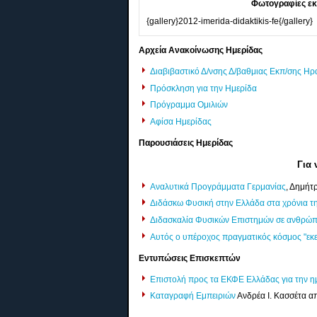
Φωτογραφίες εκ
{gallery}2012-imerida-didaktikis-fe{/gallery}
Αρχεία Ανακοίνωσης Ημερίδας
Διαβιβαστικό Δ/νσης Δ/βαθμιας Εκπ/σης Ηρ
Πρόσκληση για την Ημερίδα
Πρόγραμμα Ομιλιών
Αφίσα Ημερίδας
Παρουσιάσεις Ημερίδας
Για 
Αναλυτικά Προγράμματα Γερμανίας
, Δημήτ
Διδάσκω Φυσική στην Ελλάδα στα χρόνια τ
Διδασκαλία Φυσικών Επιστημών σε ανθρώπ
Αυτός ο υπέροχος πραγματικός κόσμος "εκεί
Εντυπώσεις Επισκεπτών
Επιστολή προς τα ΕΚΦΕ Ελλάδας για την η
Καταγραφή Εμπειριών
Ανδρέα Ι. Κασσέτα α