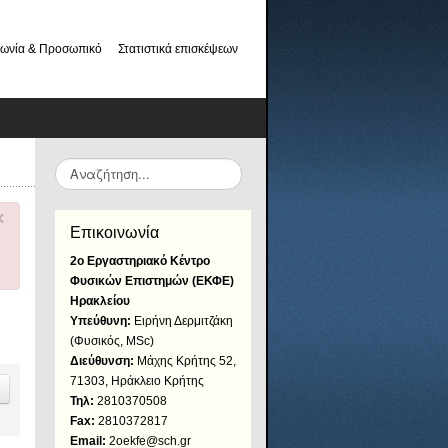
νωνία & Προσωπικό
Στατιστικά επισκέψεων
Αναζήτηση...
×
Επικοινωνία
2ο Εργαστηριακό Κέντρο
Φυσικών Επιστημών (ΕΚΦΕ)
Ηρακλείου
Υπεύθυνη:
Ειρήνη Δερμιτζάκη
(Φυσικός, MSc)
Διεύθυνση:
Μάχης Κρήτης 52,
71303, Ηράκλειο Κρήτης
Τηλ:
2810370508
Fax:
2810372817
Email:
2oekfe@sch.gr