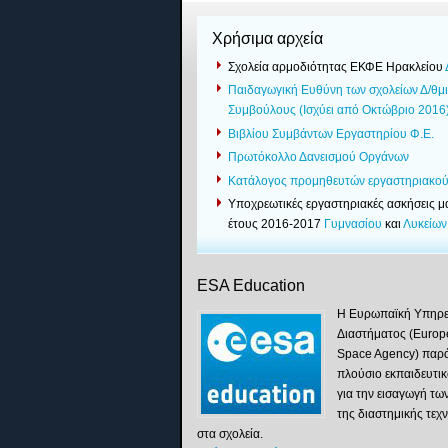
Χρήσιμα αρχεία
Σχολεία αρμοδιότητας ΕΚΦΕ Ηρακλείου
Παιδαγωγική Ευθύνη των σχολείων Δ/θμι
Συμβούλους (Ισχύει από Οκτώβριο 2016
Βιβλίου Συμβάντων Εργαστηρίου Φ.Ε.
Πρωτόκολλο Δανεισμού Οργάνων
Κατάλογος προμηθευτών εργαστηριακού
Yποχρεωτικές εργαστηριακές ασκήσεις 
έτους 2016-2017
Γυμνασίου
και
Λυκείων
ESA Education
Η Ευρωπαϊκή Υπηρε
Διαστήματος (Euro
Space Agency) παρά
πλούσιο εκπαιδευτικ
για την εισαγωγή τω
της διαστημικής τεχ
στα σχολεία.